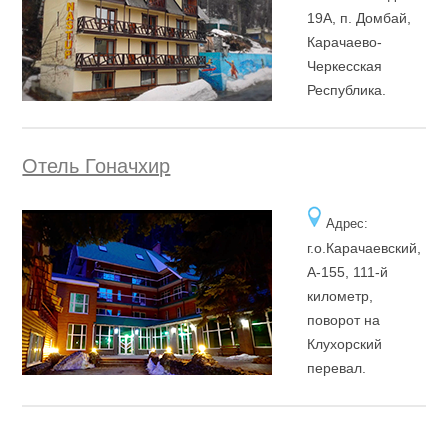
19А, п. Домбай,
Карачаево-
Черкесская
Республика.
Отель Гоначхир
Адрес:
г.о.Карачаевский,
А-155, 111-й
километр,
поворот на
Клухорский
перевал.