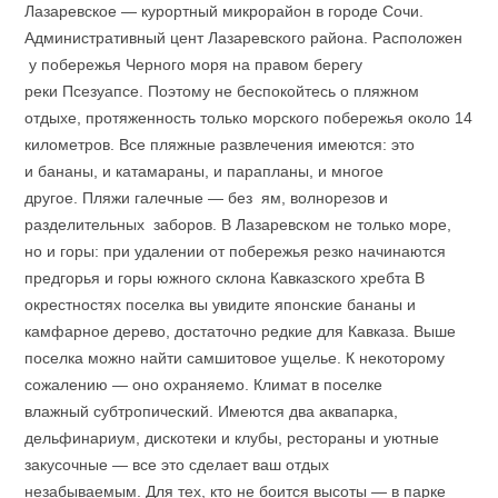
Лазаревское — курортный микрорайон в городе Сочи.
Административный цент Лазаревского района. Расположен
у побережья Черного моря на правом берегу
реки Псезуапсе. Поэтому не беспокойтесь о пляжном
отдыхе, протяженность только морского побережья около 14
километров. Все пляжные развлечения имеются: это
и бананы, и катамараны, и парапланы, и многое
другое. Пляжи галечные — без ям, волнорезов и
разделительных заборов. В Лазаревском не только море,
но и горы: при удалении от побережья резко начинаются
предгорья и горы южного склона Кавказского хребта В
окрестностях поселка вы увидите японские бананы и
камфарное дерево, достаточно редкие для Кавказа. Выше
поселка можно найти самшитовое ущелье. К некоторому
сожалению — оно охраняемо. Климат в поселке
влажный субтропический. Имеются два аквапарка,
дельфинариум, дискотеки и клубы, рестораны и уютные
закусочные — все это сделает ваш отдых
незабываемым. Для тех, кто не боится высоты — в парке